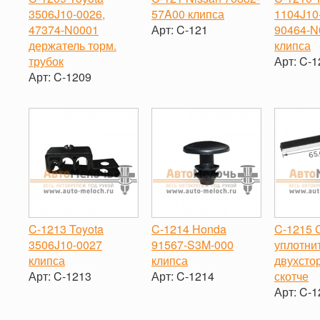
3506J10-0026,
57A00 клипса
1104J10
47374-N0001
Арт:
C-121
90464-N
держатель торм.
клипса
-
+
трубок
Арт:
C-1
Арт:
C-1209
-
-
+
C-1213 Toyota
C-1214 Honda
C-1215 
3506J10-0027
91567-S3M-000
уплотни
клипса
клипса
двухсто
Арт:
C-1213
Арт:
C-1214
скотче
Арт:
C-1
-
+
-
+