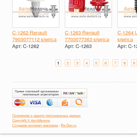
C-1262 Renault
C-1263 Renault
C-1264 U
7903077112 клипса
7703077363 клипса
клипса
Арт:
C-1262
Арт:
C-1263
Арт:
C-1
-
+
-
+
-
2
3
4
5
6
7
8
9
1
Страницы
Положение о защите персональных данных
Copyright © АвтоМелочь
Создание интернет-магазина
-
Ra-Don.ru