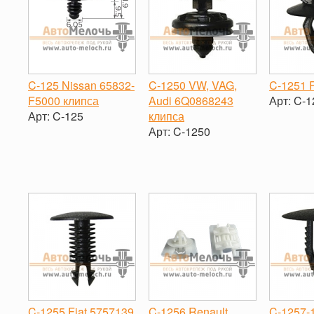
C-125 Nissan 65832-
C-1250 VW, VAG,
C-1251 F
F5000 клипса
Audi 6Q0868243
Арт:
C-1
Арт:
C-125
клипса
-
Арт:
C-1250
-
+
-
+
C-1255 Fiat 5757139
C-1256 Renault
C-1257-1