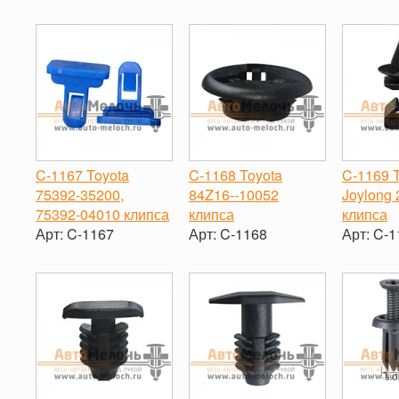
-
+
C-1167 Toyota
C-1168 Toyota
C-1169 
75392-35200,
84Z16-‐10052
Joylong
75392-04010 клипса
клипса
клипса
Арт:
C-1167
Арт:
C-1168
Арт:
C-1
-
+
-
+
-