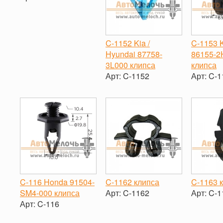
-
+
C-1152 Kia /
C-1153 K
Hyundai 87758-
86155-2
3L000 клипса
клипса
Арт:
C-1152
Арт:
C-1
-
+
-
C-116 Honda 91504-
C-1162 клипса
C-1163 
SM4-000 клипса
Арт:
C-1162
Арт:
C-1
Арт:
C-116
-
+
-