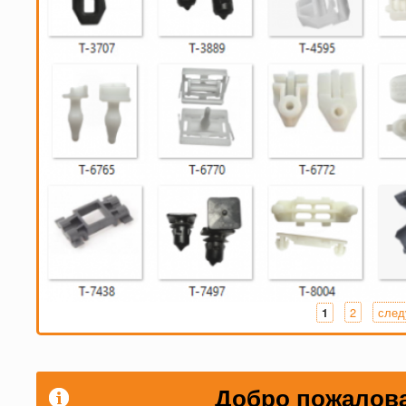
2
след
1
Страницы
Добро пожалова