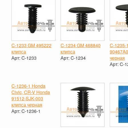
C-1233 GM 495222
C-1234 GM 468840
C-1235-1
клипса
клипса
90467A0
Арт:
C-1233
Арт:
C-1234
черная
Арт:
C-1
-
+
-
+
-
C-1236-1 Honda
Civic, CR-V Honda
91512-SJK-003
клипса черная
Арт:
C-1236-1
-
+