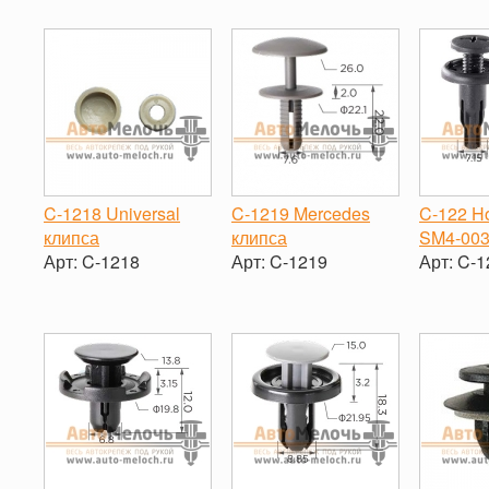
-
C-1218 Universal
C-1219 Mercedes
C-122 H
клипса
клипса
SM4-003
Арт:
C-1218
Арт:
C-1219
Арт:
C-1
-
+
-
+
-