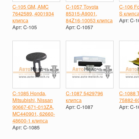
C-105 GM, AMC
C-1057 Toyota
C-106 Fo
7642589, 4001934
85315-A9001,
S клипс
клипса
84Z16-10053 клипса
Арт:
C-1
Арт:
C-105
Арт:
C-1057
-
-
+
-
+
C-1085 Honda,
C-1087 5429796
C-1088 
Mitsubishi, Nissan
клипса
75882-6
90667-671-013ZA,
Арт:
C-1087
Арт:
C-1
MC440901, 62660-
-
+
-
48600-1 клипса
Арт:
C-1085