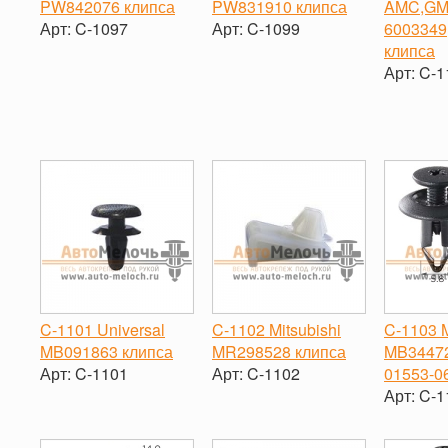
PW842076 клипса
PW831910 клипса
AMC,GM
Арт:
C-1097
Арт:
C-1099
6003349
клипса
-
+
-
+
Арт:
C-1
-
C-1101 Universal
C-1102 Mitsubishi
C-1103 M
MB091863 клипса
MR298528 клипса
MB34472
Арт:
C-1101
Арт:
C-1102
01553-0
Арт:
C-1
-
+
-
+
-