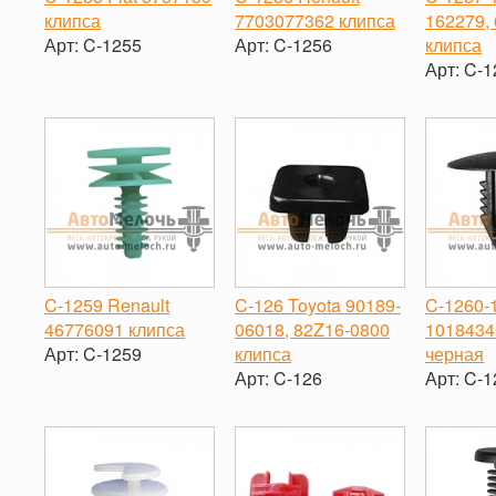
клипса
7703077362 клипса
162279,
Арт:
C-1255
Арт:
C-1256
клипса
Арт:
C-1
-
+
-
+
-
C-1259 Renault
C-126 Toyota 90189-
C-1260-1
46776091 клипса
06018, 82Z16-0800
1018434
Арт:
C-1259
клипса
черная
Арт:
C-126
Арт:
C-1
-
+
-
+
-