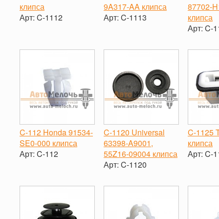
клипса
9A317-AA клипса
87702-H
Арт:
C-1112
Арт:
C-1113
клипса
Арт:
C-1
-
+
-
+
-
C-112 Honda 91534-
C-1120 Universal
C-1125 
SE0-000 клипса
63398-A9001,
клипса
Арт:
C-112
55Z16-09004 клипса
Арт:
C-1
Арт:
C-1120
-
+
-
-
+