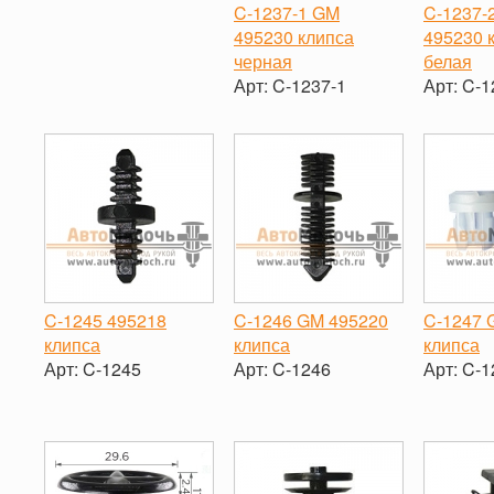
C-1237-1 GM
C-1237-
495230 клипса
495230 
черная
белая
Арт:
C-1237-1
Арт:
C-1
-
+
-
C-1245 495218
C-1246 GM 495220
C-1247 
клипса
клипса
клипса
Арт:
C-1245
Арт:
C-1246
Арт:
C-1
-
+
-
+
-