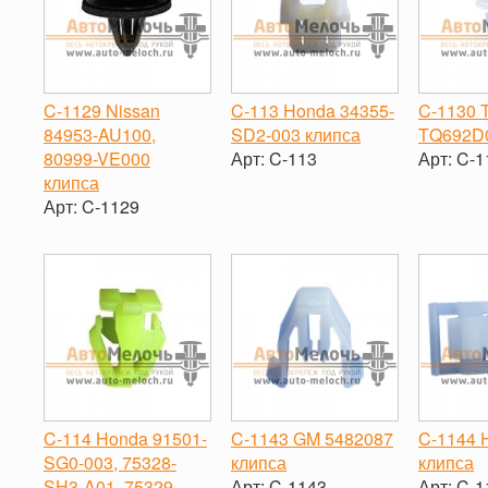
C-1129 Nissan
C-113 Honda 34355-
C-1130 
84953-AU100,
SD2-003 клипса
TQ692D0
80999-VE000
Арт:
C-113
Арт:
C-1
клипса
-
+
-
Арт:
C-1129
-
+
C-114 Honda 91501-
C-1143 GM 5482087
C-1144 
SG0-003, 75328-
клипса
клипса
SH3-A01, 75329-
Арт:
C-1143
Арт:
C-1