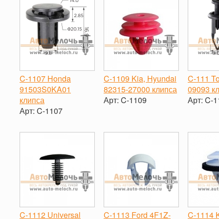
C-1107 Honda
C-1109 Kia, Hyundai
C-111 To
91503S0KA01
82315-27000 клипса
09093 к
клипса
Арт:
C-1109
Арт:
C-1
Арт:
C-1107
-
+
-
-
+
C-1112 Universal
C-1113 Ford 4F1Z-
C-1114 K