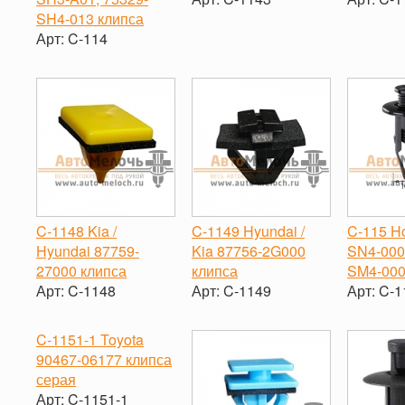
SH4-013 клипса
-
+
-
Арт:
C-114
-
+
C-1148 Kia /
C-1149 Hyundai /
C-115 H
Hyundai 87759-
Kia 87756-2G000
SN4-000
27000 клипса
клипса
SM4-000
Арт:
C-1148
Арт:
C-1149
Арт:
C-1
-
+
-
+
-
C-1151-1 Toyota
90467-06177 клипса
серая
Арт:
C-1151-1