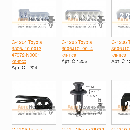
C-1204 Toyota
C-1205 Toyota
C-1206 
3506J10-0013,
3506J10-‐0014
3506J10
47372-N0001
клипса
клипса
клипса
Арт:
C-1205
Арт:
C-1
Арт:
C-1204
-
+
-
-
+
C-1209 Toyota
C-121 Nissan 76882-
C-1210 