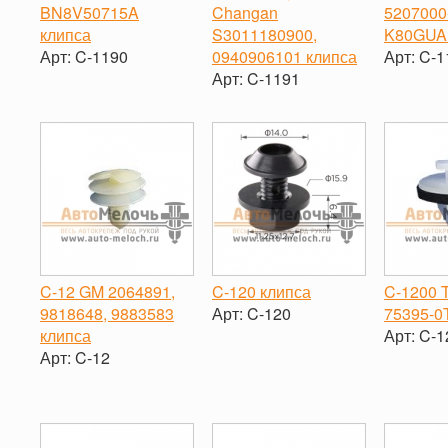
BN8V50715A
Changan
5207000
клипса
S3011180900,
K80GUA
Арт:
C-1190
0940906101 клипса
Арт:
C-1
Арт:
C-1191
-
+
-
-
+
C-12 GM 2064891,
C-120 клипса
C-1200 
9818648, 9883583
Арт:
C-120
75395-0
клипса
Арт:
C-1
-
+
Арт:
C-12
-
-
+