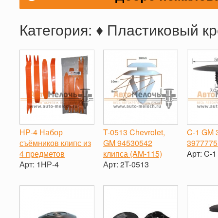
Категория: ♦ Пластиковый к
НР-4 Набор
T-0513 Chevrolet,
C-1 GM 
съёмников клипс из
GM 94530542
3977775
4 предметов
клипса (AM-115)
Арт:
C-1
Арт:
1НР-4
Арт:
2T-0513
-
-
+
-
+