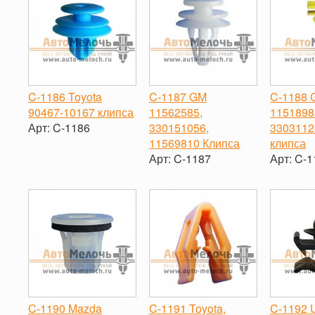
C-1186 Toyota
C-1187 GM
C-1188 
90467-10167 клипса
11562585,
1151898
Арт:
C-1186
330151056,
3303112
11569810 Клипса
клипса
-
+
Арт:
C-1187
Арт:
C-1
-
+
-
C-1190 Mazda
C-1191 Toyota,
C-1192 U