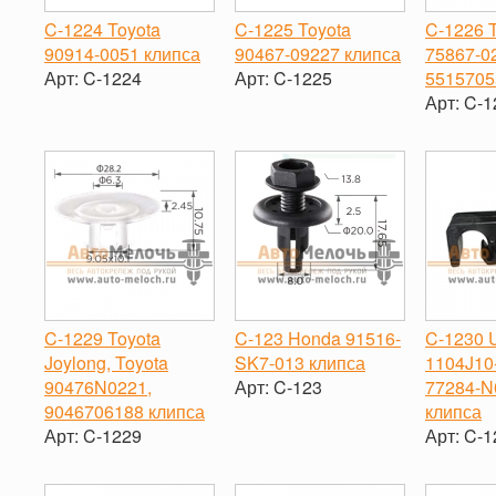
C-1224 Toyota
C-1225 Toyota
C-1226 
90914-0051 клипса
90467-09227 клипса
75867-0
Арт:
C-1224
Арт:
C-1225
5515705
Арт:
C-1
-
+
-
+
-
C-1229 Toyota
C-123 Honda 91516-
C-1230 U
Joylong, Toyota
SK7-013 клипса
1104J10
90476N0221,
Арт:
C-123
77284-N
9046706188 клипса
клипса
-
+
Арт:
C-1229
Арт:
C-1
-
+
-