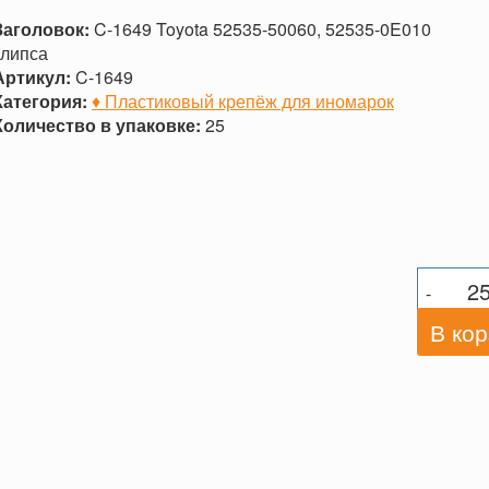
Заголовок:
C-1649 Toyota 52535-50060, 52535-0E010
клипса
Артикул:
C-1649
Категория:
♦ Пластиковый крепёж для иномарок
Количество в упаковке:
25
-