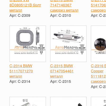
8D0805121B болт
7147146367
5141706
металл
саморез металл
саморез
Арт:
C-2309
Арт:
C-2310
Арт:
C-2
-
+
-
+
-
C-2314 BMW
C-2315 BMW
C-2316 
51117071270
07147054461
Cooper
металл
металл
5111812
Арт:
C-2314
Арт:
C-2315
саморез
Арт:
C-2
-
+
-
+
-