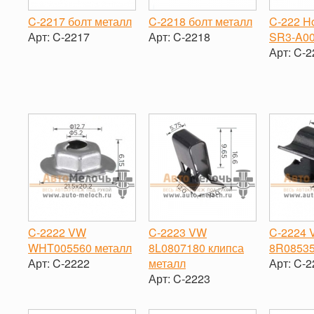
C-2217 болт металл
C-2218 болт металл
C-222 H
Арт:
C-2217
Арт:
C-2218
SR3-A00
Арт:
C-2
-
+
-
+
-
C-2222 VW
C-2223 VW
C-2224
WHT005560 металл
8L0807180 клипса
8R08535
Арт:
C-2222
металл
Арт:
C-2
Арт:
C-2223
-
+
-
-
+