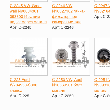
C-2245 VW, Great
C-2246 VW
C-2247
wall N90834301,
N10327102 гайка-
N902184
09330014 зажим
фиксатор под
Арт:
C-2
под саморез металл
саморез металл
-
Арт:
C-2245
Арт:
C-2246
-
+
-
+
C-225 Ford
C-2250 VW, Audi
C-2251
W704958-S300
N10569501 болт
N909316
клипса
металл
металл
Арт:
C-225
Арт:
C-2250
Арт:
C-2
-
+
-
+
-