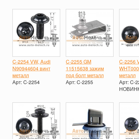
C-2254 VW, Audi
C-2255 GM
C-2256 
N90944604 винт
11515638 зажим
WHT000
металл
под болт металл
металл
Арт:
C-2254
Арт:
C-2255
Арт:
C-2
НОВИНКА
-
+
-
+
-