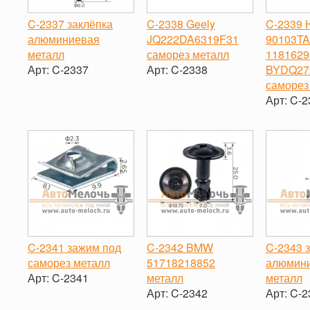
C-2337 заклёпка
C-2338 Geely
C-2339 
алюминиевая
JQ222DA6319F31
90103TA
металл
саморез металл
1181629
Арт:
C-2337
Арт:
C-2338
BYDQ27
саморез
-
+
-
+
Арт:
C-2
-
C-2341 зажим под
C-2342 BMW
C-2343 
саморез металл
51718218852
алюмин
Арт:
C-2341
металл
металл
Арт:
C-2342
Арт:
C-2
-
+