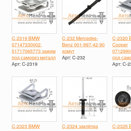
C-2319 BMW
C-232 Mercedes-
C-2320 
07147330002,
Benz 001-997-42-90
Cooper
51717065773 зажим
хомут
0712990
под саморез металл
Арт:
C-232
под сам
Арт:
C-2319
Арт:
C-2
-
+
-
+
-
C-2323 BMW
C-2324 заклёпка
C-2325