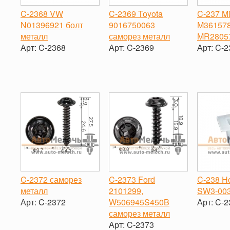
C-2368 VW
C-2369 Toyota
C-237 Mi
N01396921 болт
9016750063
M361578
металл
саморез металл
MR28057
Арт:
C-2368
Арт:
C-2369
Арт:
C-2
-
+
-
+
-
C-2372 саморез
C-2373 Ford
C-238 H
металл
2101299,
SW3-003
Арт:
C-2372
W506945S450B
Арт:
C-2
саморез металл
-
+
-
Арт:
C-2373