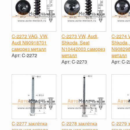
C-2272 VAG, VW,
C-2273 VW, Audi,
C-2274 V
Audi N90918701
Shkoda, Seat
Shkoda, 
саморез металл
N10442003 саморез
N908298
Арт:
C-2272
металл
металл
Арт:
C-2273
Арт:
C-2
-
+
-
+
-
C-2277 заклёпка
C-2278 заклёпка
C-2279 
стальная металл
стальная металл
стальна