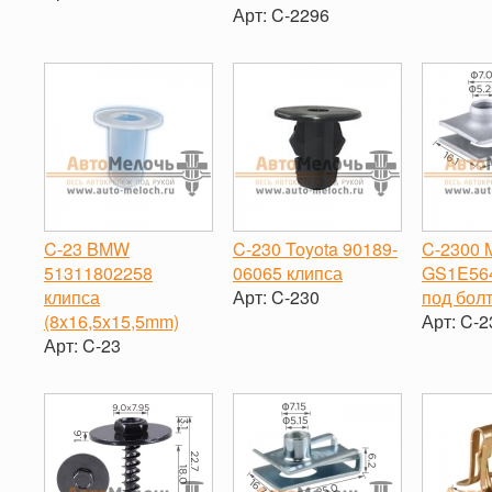
-
Арт:
C-2296
-
+
-
+
C-23 BMW
C-230 Toyota 90189-
C-2300 
51311802258
06065 клипса
GS1E56
клипса
Арт:
C-230
под бол
(8x16,5x15,5mm)
Арт:
C-2
-
+
Арт:
C-23
-
-
+