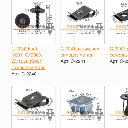
C-2240 Ford
C-2241 зажим под
C-2242 
N801169S900,
саморез металл
саморез
W710763S901
Арт:
C-2241
Арт:
C-2
саморез металл
-
+
-
Арт:
C-2240
-
+