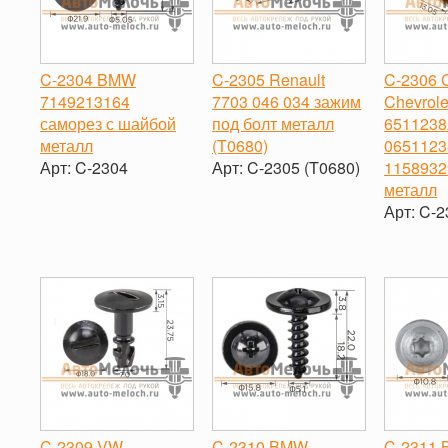
C-2304 BMW
C-2305 Renault
C-2306 C
7149213164
7703 046 034 зажим
Chevrole
саморез с шайбой
под болт металл
6511238
металл
(T0680)
0651123
Арт:
C-2304
Арт:
C-2305 (T0680)
1158932
металл
-
+
-
+
Арт:
C-2
-
C-2309 VW
C-2310 BMW
C-2311