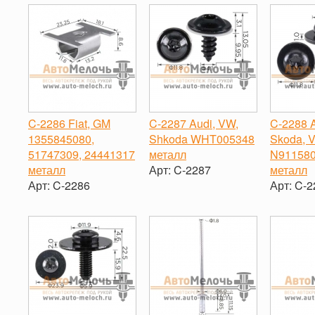
C-2286 Fiat, GM
C-2287 Audi, VW,
C-2288 A
1355845080,
Shkoda WHT005348
Skoda, 
51747309, 24441317
металл
N911580
металл
Арт:
C-2287
металл
Арт:
C-2286
Арт:
C-2
-
+
-
+
-