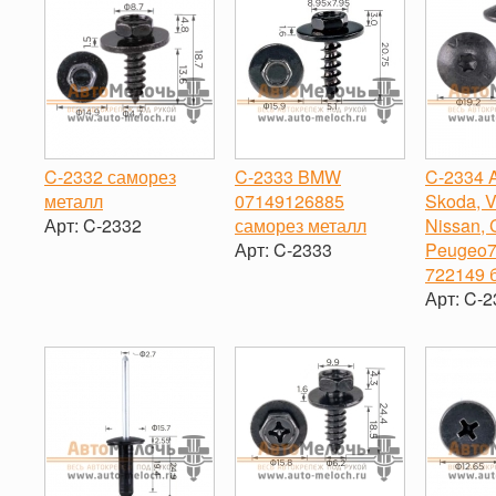
C-2332 саморез
C-2333 BMW
C-2334 A
металл
07149126885
Skoda, VW
Арт:
C-2332
саморез металл
Nissan, 
Арт:
C-2333
Peugeo7
-
+
722149 
-
+
Арт:
C-2
-