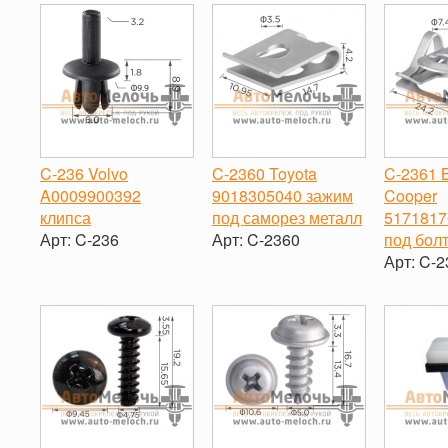
-
+
-
+
-
C-236 Volvo
C-2360 Toyota
C-2361 
A0009900392
9018305040 зажим
Cooper
клипса
под саморез металл
5171817
Арт:
C-236
Арт:
C-2360
под бол
Арт:
C-2
-
+
-
+
-