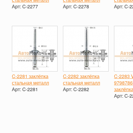
Арт:
C-2277
Арт:
C-2278
Арт:
C-2
-
+
-
+
-
C-2281 заклёпка
C-2282 заклёпка
C-2283 
стальная металл
стальная металл
9798786
Арт:
C-2281
Арт:
C-2282
заклёпк
Арт:
C-2
-
+
-
+
-