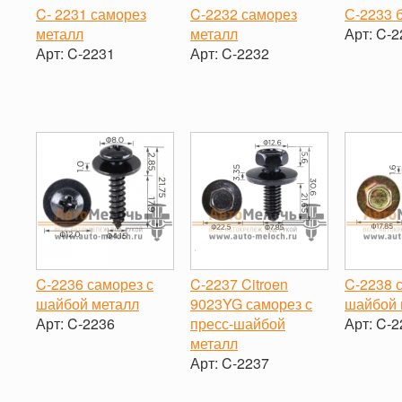
C- 2231 саморез
C-2232 саморез
С-2233 
металл
металл
Арт:
C-2
Арт:
C-2231
Арт:
C-2232
-
-
+
-
+
C-2236 саморез с
C-2237 Citroen
C-2238 
шайбой металл
9023YG саморез с
шайбой 
Арт:
C-2236
пресс-шайбой
Арт:
C-2
металл
-
+
-
Арт:
C-2237
-
+