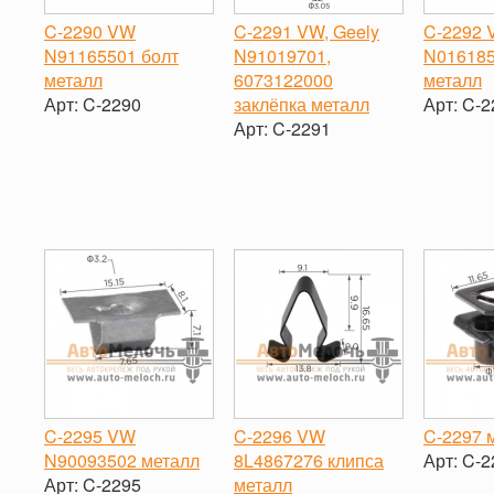
C-2290 VW
C-2291 VW, Geely
C-2292
N91165501 болт
N91019701,
N016185
металл
6073122000
металл
Арт:
C-2290
заклёпка металл
Арт:
C-2
Арт:
C-2291
-
+
-
-
+
C-2295 VW
C-2296 VW
C-2297 
N90093502 металл
8L4867276 клипса
Арт:
C-2
Арт:
C-2295
металл