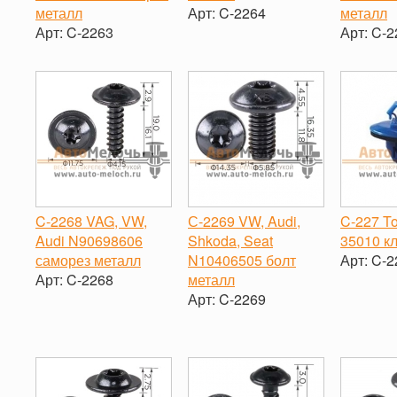
металл
Арт:
C-2264
металл
Арт:
C-2263
Арт:
C-2
-
+
-
+
-
C-2268 VAG, VW,
С-2269 VW, Audi,
C-227 To
Audi N90698606
Shkoda, Seat
35010 к
саморез металл
N10406505 болт
Арт:
C-2
Арт:
C-2268
металл
-
Арт:
C-2269
-
+
-
+