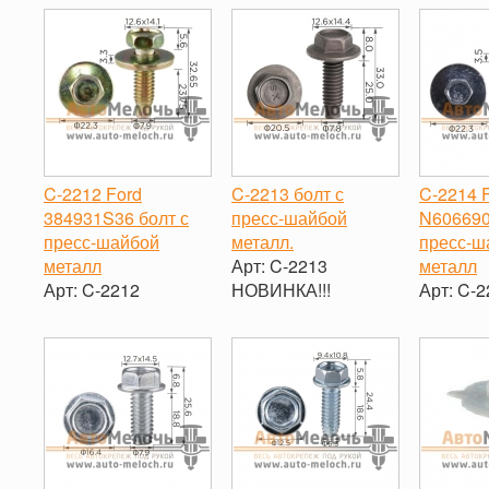
C-2212 Ford
C-2213 болт с
C-2214 
384931S36 болт с
пресс-шайбой
N606690
пресс-шайбой
металл.
пресс-ш
металл
Арт:
C-2213
металл
Арт:
C-2212
НОВИНКА!!!
Арт:
C-2
-
+
-
+
-