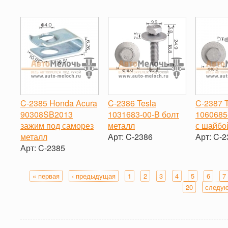
-
+
C-2385 Honda Acura
C-2386 Tesla
C-2387 T
90308SB2013
1031683-00-B болт
1060685
зажим под саморез
металл
с шайбо
металл
Арт:
C-2386
Арт:
C-2
Арт:
C-2385
-
+
-
-
+
« первая
‹ предыдущая
1
2
3
4
5
6
7
Страницы
20
следую