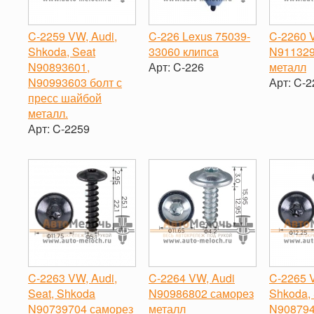
C-2259 VW, Audi,
C-226 Lexus 75039-
C-2260
Shkoda, Seat
33060 клипса
N911329
N90893601,
Арт:
C-226
металл
N90993603 болт с
Арт:
C-2
-
+
пресс шайбой
-
металл.
Арт:
C-2259
-
+
C-2263 VW, Audi,
C-2264 VW, Audi
C-2265 V
Seat, Shkoda
N90986802 саморез
Shkoda, 
N90739704 саморез
металл
N908794