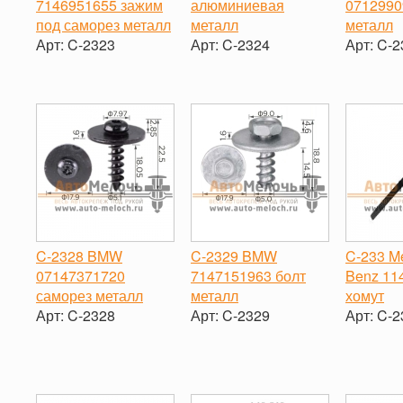
7146951655 зажим
алюминиевая
0712990
под саморез металл
металл
металл
Арт:
C-2323
Арт:
C-2324
Арт:
C-2
-
+
-
+
-
C-2328 BMW
C-2329 BMW
C-233 M
07147371720
7147151963 болт
Benz 11
саморез металл
металл
хомут
Арт:
C-2328
Арт:
C-2329
Арт:
C-2
-
+
-
+
-