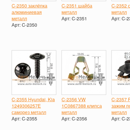
C-2350 заклёпка
C-2351 шайба
C-2352 
алюминиевая
металл
металл
металл
Арт:
C-2351
Арт:
C-2
Арт:
C-2350
-
+
-
-
+
C-2355 Hyundai, Kia
C-2356 VW
C-2357 
1249306257E
1C0867388 клипса
зажим п
саморез металл
металл
металл
Арт:
C-2355
Арт:
C-2356
Арт:
C-2