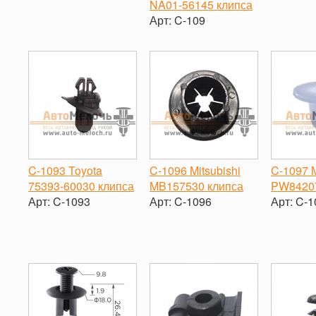
NA01-56145 клипса
-
+
-
Арт:
C-109
-
+
C-1093 Toyota
C-1096 Mitsubishi
C-1097 M
75393-60030 клипса
MB157530 клипса
PW84207
Арт:
C-1093
Арт:
C-1096
Арт:
C-1
-
+
-
+
-