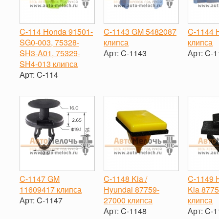
C-114 Honda 91501-
C-1143 GM 5482087
C-1144 
SG0-003, 75328-
клипса
клипса
SH3-A01, 75329-
Арт:
C-1143
Арт:
C-1
SH4-013 клипса
-
+
-
Арт:
C-114
-
+
C-1147 GM
C-1148 Kia /
C-1149 H
11609417 клипса
Hyundai 87759-
Kia 877
Арт:
C-1147
27000 клипса
клипса
Арт:
C-1148
Арт:
C-1