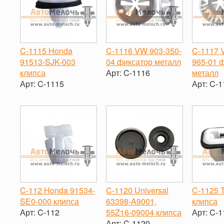
C-1115 Honda
C-1116 VW 903-350-
C-1117 
91513-SJK-003
04 фиксатор металл
965-01 
клипса
Арт:
C-1116
металл
Арт:
C-1115
Арт:
C-1
-
+
-
+
-
C-112 Honda 91534-
C-1120 Universal
C-1125 
SE0-000 клипса
63398-A9001,
клипса
Арт:
C-112
55Z16-09004 клипса
Арт:
C-1
Арт:
C-1120