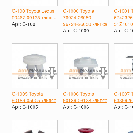
C-100 Toyota Lexus
C-1000 Toyota
C-1001 
90467-09138 клипса
76924-26050,
5742326
Арт:
C-100
96724-26050 клипса
51Z1610
Арт:
C-1000
Арт:
C-1
-
+
-
+
-
C-1005 Toyota
C-1006 Toyota
C-1007 
90189-05005 клипса
90189-06128 клипса
6339926
Арт:
C-1005
Арт:
C-1006
Арт:
C-1
-
+
-
+
-