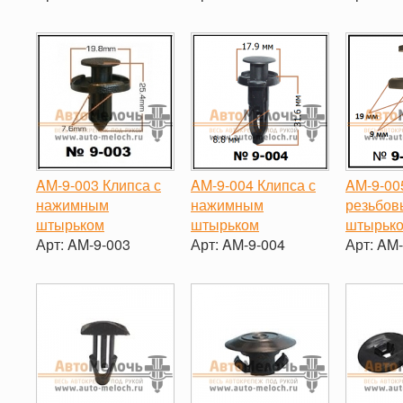
-
+
-
+
-
AM-9-003 Клипса с
AM-9-004 Клипса с
AM-9-00
нажимным
нажимным
резьбо
штырьком
штырьком
штырько
Арт:
AM-9-003
Арт:
AM-9-004
Арт:
AM-
-
+
-
+
-