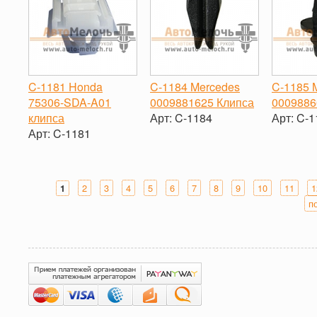
C-1181 Honda
C-1184 Mercedes
C-1185 
75306-SDA-A01
0009881625 Клипса
0009886
клипса
Арт:
C-1184
Арт:
C-1
Арт:
C-1181
-
+
-
-
+
2
3
4
5
6
7
8
9
10
11
1
1
Страницы
п