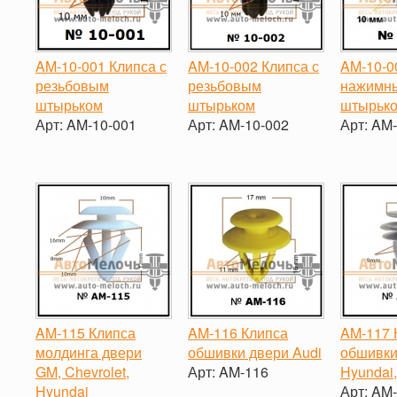
AM-10-001 Клипса с
AM-10-002 Клипса с
AM-10-0
резьбовым
резьбовым
нажимн
штырьком
штырьком
штырьк
Арт:
AM-10-001
Арт:
AM-10-002
Арт:
AM-
-
+
-
+
-
AM-115 Клипса
AM-116 Клипса
AM-117 
молдинга двери
обшивки двери Audi
обшивки
GM, Chevrolet,
Арт:
AM-116
Hyundai
Hyundai
Арт:
AM-