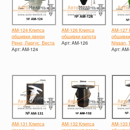
AM-124 Клипса
AM-126 Клипса
AM-127 
обшивки двери
обшивки капота
обшивки
Рено, Ларгус, Веста
Арт:
AM-126
Nissan, 
Арт:
AM-124
Арт:
AM-
-
+
-
+
-
AM-131 Клипса
AM-132 Клипса
AM-133 