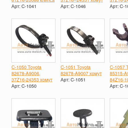
Арт:
C-1041
Арт:
C-1046
Арт:
C-1
-
+
-
+
-
C-1050 Toyota
C-1051 Toyota
C-1057 
82678‐A9006,
82678‐A9007 хомут
85315-A
37Z16‐24353 хомут
Арт:
C-1051
84Z16-1
Арт:
C-1050
Арт:
C-1
-
+
-
+
-