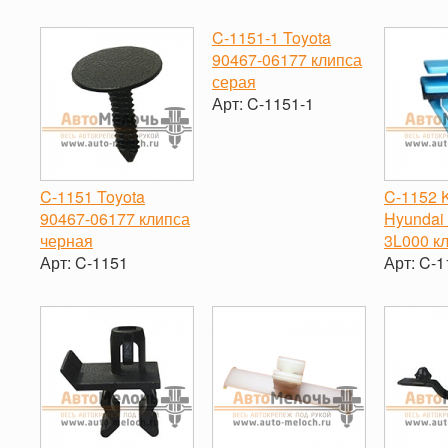
-
+
-
+
-
C-1151-1 Toyota
90467-06177 клипса
серая
Арт:
C-1151-1
-
+
C-1151 Toyota
C-1152 K
90467-06177 клипса
Hyundai
черная
3L000 к
Арт:
C-1151
Арт:
C-1
-
+
-