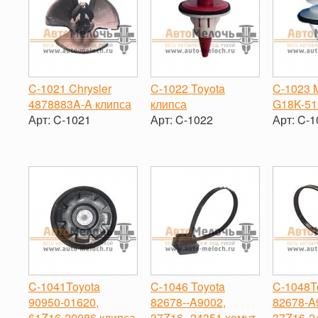
C-1021 Chrysler
C-1022 Toyota
C-1023 
4878883A-A клипса
клипса
G18K-51
Арт:
C-1021
Арт:
C-1022
Арт:
C-1
-
+
-
+
-
C-1041Toyota
C-1046 Toyota
C-1048T
90950-01620,
82678-‐A9002,
82678‐A
61Z16-20086 клипса
37Z16-‐24351 хомут
37Z16‐2