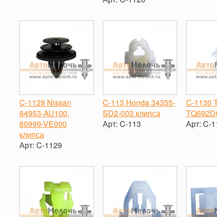
-
+
-
-
+
C-1129 Nissan
C-113 Honda 34355-
C-1130 
84953-AU100,
SD2-003 клипса
TQ692D0
80999-VE000
Арт:
C-113
Арт:
C-1
клипса
-
+
-
Арт:
C-1129
-
+