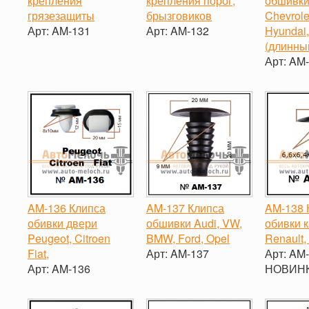
крепления
крепления порог,
обшивки
грязезащиты
брызговиков
Chevrole
Арт:
AM-131
Арт:
AM-132
Hyundai,
(длинны
-
+
-
+
Арт:
AM-
-
AM-136 Клипса
AM-137 Клипса
AM-138 
обивки двери
обшивки Audi, VW,
обивки 
Peugeot, Citroen
BMW, Ford, Opel
Renault,
Fiat,
Арт:
AM-137
Арт:
AM-
Арт:
AM-136
НОВИНКА
-
+
-
+
-