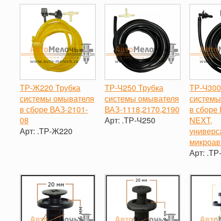
ТР-Ж220 Трубка
ТР-Ч250 Трубка
ТР-Ч300
системы омывателя
системы омывателя
системы
в сборе ВАЗ-2101-
ВАЗ-1118,2170,2190
в сборе 
08
Арт:
.ТР-Ч250
NEXT,
Арт:
.ТР-Ж220
универс
-
+
микроав
-
+
Арт:
.ТР
-