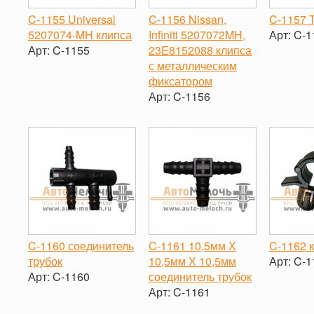
C-1155 Universal
C-1156 Nissan,
C-1157 T
5207074-MH клипса
Infiniti 5207072MH,
Арт:
C-1
Арт:
C-1155
23E8152088 клипса
-
с металлическим
-
+
фиксатором
Арт:
C-1156
-
+
C-1160 соединитель
C-1161 10,5мм Х
C-1162 
трубок
10,5мм Х 10,5мм
Арт:
C-1
Арт:
C-1160
соединитель трубок
-
Арт:
C-1161
-
+