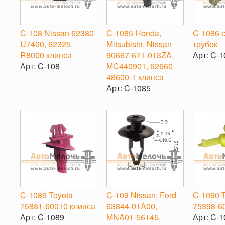
C-108 Nissan 62380-
C-1085 Honda,
C-1086 
U7400, 62325-
Mitsubishi, Nissan
трубок
R8000 клипса
90667-671-013ZA,
Арт:
C-1
Арт:
C-108
MC440901, 62660-
-
48600-1 клипса
-
+
Арт:
C-1085
-
+
C-1089 Toyota
C-109 Nissan, Ford
C-1090 
75881-60010 клипса
63844-01A00,
75398-6
Арт:
C-1089
MNA01-56145,
Арт:
C-1