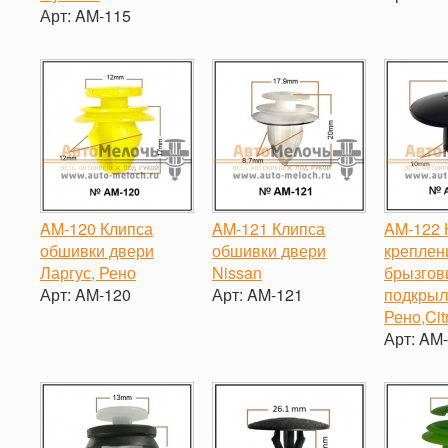
-
+
Арт:
AM-115
-
-
+
AM-120 Клипса
AM-121 Клипса
AM-122 
обшивки двери
обшивки двери
креплен
Ларгус, Рено
Nissan
брызгов
Арт:
AM-120
Арт:
AM-121
подкрыл
Рено,Cit
-
+
-
+
Арт:
AM-
-