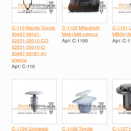
C-110 Mazda,Toyota
C-1100 Mitsubishi
C-1101 U
90467-09101,
M481588 клипса
MB09186
52531-35010-CO,
Арт:
C-1100
Арт:
C-1
52531-35010-O,
-
+
-
90467-09181-A1
клипса
Арт:
C-110
-
+
C-1104 Universal
C-1106 Toyota
C-1107 