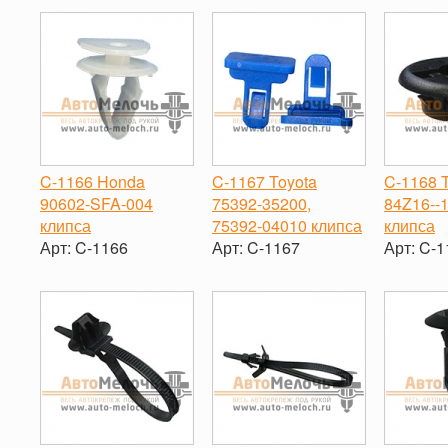
-
+
C-1166 Honda
C-1167 Toyota
C-1168 
90602‐SFA-004
75392-35200,
84Z16-‐
клипса
75392-04010 клипса
клипса
Арт:
C-1166
Арт:
C-1167
Арт:
C-1
-
+
-
+
-