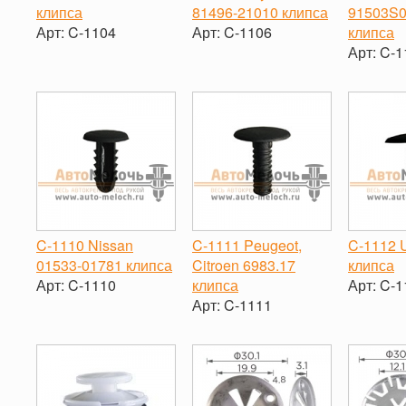
клипса
81496-21010 клипса
91503S
Арт:
C-1104
Арт:
C-1106
клипса
Арт:
C-1
-
+
-
+
-
C-1110 Nissan
C-1111 Peugeot,
C-1112 U
01533-01781 клипса
Citroen 6983.17
клипса
Арт:
C-1110
клипса
Арт:
C-1
Арт:
C-1111
-
+
-
-
+