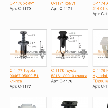
C-1170 хомут
C-1171 хомут
C-1174 
Арт:
C-1170
Арт:
C-1171
214-01 
Арт:
C-1
-
+
-
+
-
C-1177 Toyota
C-1178 Toyota
C-1179 K
90467-05090-B1
52161-20010 клипса
Hyundai
клипса
Арт:
C-1178
FD200 к
Арт:
C-1177
Арт:
C-1
-
+
-
+
-