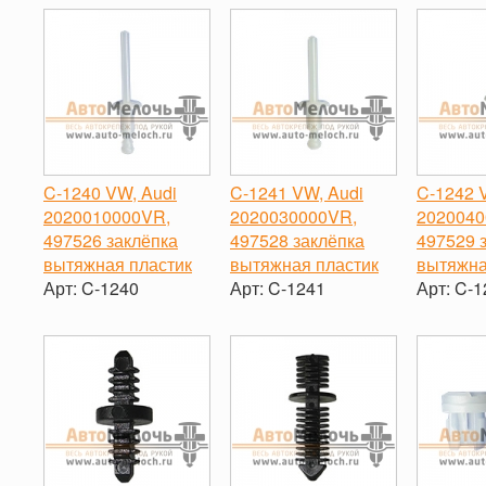
C-1240 VW, Audi
C-1241 VW, Audi
C-1242 
2020010000VR,
2020030000VR,
2020040
497526 заклёпка
497528 заклёпка
497529 
вытяжная пластик
вытяжная пластик
вытяжна
Арт:
C-1240
Арт:
C-1241
Арт:
C-1
-
+
-
+
-