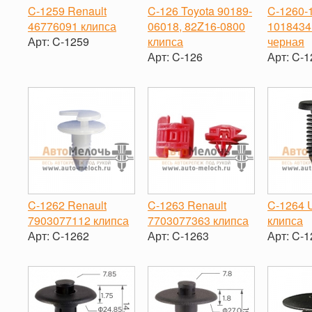
C-1259 Renault
C-126 Toyota 90189-
C-1260-1
46776091 клипса
06018, 82Z16-0800
1018434
Арт:
C-1259
клипса
черная
Арт:
C-126
Арт:
C-1
-
+
-
+
-
C-1262 Renault
C-1263 Renault
C-1264 U
7903077112 клипса
7703077363 клипса
клипса
Арт:
C-1262
Арт:
C-1263
Арт:
C-1
-
+
-
+
-