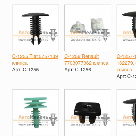
C-1255 Fiat 5757139
C-1256 Renault
C-1257-1
клипса
7703077362 клипса
162279,
Арт:
C-1255
Арт:
C-1256
клипса
Арт:
C-1
-
+
-
+
-