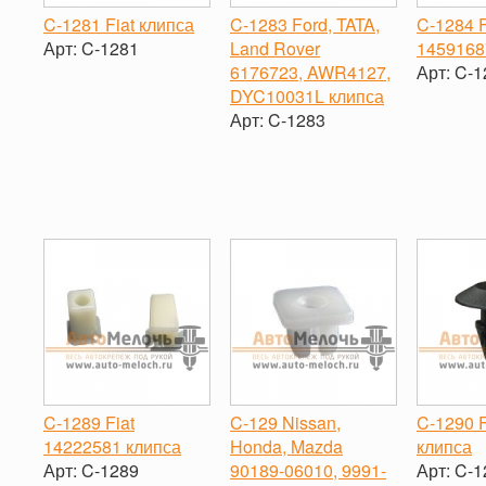
C-1281 Fiat клипса
C-1283 Ford, TATA,
C-1284 F
Арт:
C-1281
Land Rover
1459168
6176723, AWR4127,
Арт:
C-1
-
+
DYC10031L клипса
-
Арт:
C-1283
-
+
C-1289 Fiat
C-129 Nissan,
C-1290 F
14222581 клипса
Honda, Mazda
клипса
Арт:
C-1289
90189-06010, 9991-
Арт:
C-1