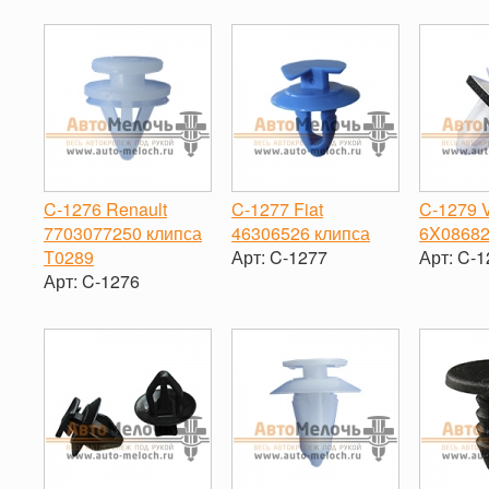
-
+
-
+
-
C-1276 Renault
C-1277 Fiat
C-1279 
7703077250 клипса
46306526 клипса
6X08682
T0289
Арт:
C-1277
Арт:
C-1
Арт:
C-1276
-
+
-
-
+