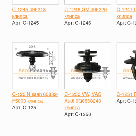
C-1245 495218
C-1246 GM 495220
C-1247 
клипса
клипса
клипса
Арт:
C-1245
Арт:
C-1246
Арт:
C-1
-
+
-
+
-
C-125 Nissan 65832-
C-1250 VW, VAG,
C-1251 F
F5000 клипса
Audi 6Q0868243
Арт:
C-1
Арт:
C-125
клипса
-
Арт:
C-1250
-
+
-
+