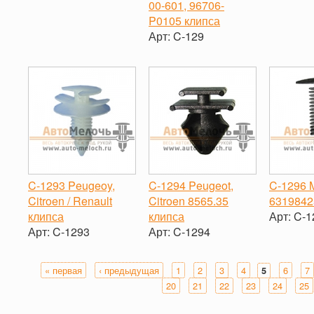
00-601, 96706-
-
+
-
P0105 клипса
Арт:
C-129
-
+
C-1293 Peugeoy,
C-1294 Peugeot,
C-1296 
Citroen / Renault
Citroen 8565.35
6319842
клипса
клипса
Арт:
C-1
Арт:
C-1293
Арт:
C-1294
-
-
+
-
+
« первая
‹ предыдущая
1
2
3
4
6
7
5
Страницы
20
21
22
23
24
25