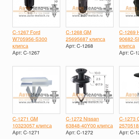
C-1267 Ford
C-1268 GM
C-1269 
W705956-S300
25695687 клипса
90682-S
клипса
Арт:
C-1268
клипса
Арт:
C-1267
Арт:
C-1
-
+
-
+
-
C-1271 GM
C-1272 Nissan
C-1273 
10323057 клипса
63848-40Y00 клипса
2570518
Арт:
C-1271
Арт:
C-1272
Арт:
C-1